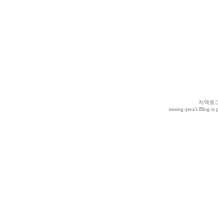
지역로
tuning-java
's Blog i