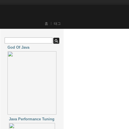
홈
태그
God Of Java
Java Performance Tuning