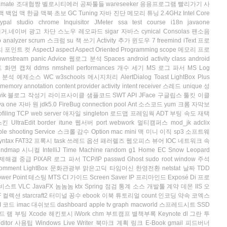
 mate
조대협짱
벨로시티에러
공짜툴들
wareseeker
응용프로그램 빨리가기
사
맥 백업
맥 한글
맥북 초보
GC Tuning
자바 진단
메모리 튜닝
2.4GHz Intel Core
cypal studio
chrome
Inquisitor
JMeter
ssa test course
i18n
javaone
제거.네이버 광고 차단
스노우 레오파드
sigar
자바스
cynical
Consolas
팬소음
 analyzer
scrum
스크럼
su
책 쓰기
Activity 추가
윈도우 7
freemind
iText
프로
리
포인트 컷
AspectJ
aspect
Aspect Oriented Programming
scope
메모리 프로
ownstream panic
Advice
웹로그 분석
Spaces
android activity class
android
 화면 캡쳐
ddms
nmshell
performances
개수 세기
MS 로그 파서
MS Log
 분석
예제소스
WC
w3schools
메시지처리
AlertDialog
Toast
LightBox Plus
f memory
annotation
content provider
activity
intent receiver
스레드
unique
성
vik
블로그 작성기
라이프사이클
샘플코드
SWT API
JFace
구글립스
툴킷
이클
va one
자바 원
jdk5.0
FireBug
connection pool
Ant
소스코드
yum
크롬
자막보
filing
TCP
web server
애자일
singleton
로드맵
프레임웍
ADT
부팅 속도
재택
스킨
UltraEdit
border
itune
웹서버
port
webwork
멀티캠퍼스
mod_jk
adclix
ble shooting
Service
스크롤
감수
Option
mac mini
맥 미니
이직
sp3
소프트웨
yntax
FAT32
프록시
task
쓰레드
옵션
패러렐즈
웹오피스
뷰어
IOC
네트워크 속
indmap
시니컬
IntelliJ
Time Machine
random
g1
Home
EC
Snow Leopard
제해결
중급
PIXAR
로그 파서
TCP/IP
passwd
Ghost
sudo
root
window
주석
omment
LightBox
문화관광부
맑은고딕
타임머신
한영전환
netstat
날짜
TDD
wer Point
테스팅
MTS
CI
가이드
Screen Saver
IP
프리마인드
Exposé
Di
프로
비스트
VLC
JavaFX
놈놈놈
ktx
Spring
점검
통계
소스
개발툴
계약
데몬
IIS
오
F
컬렉션
starcraft2
터미널
꽁수
ebook
이북
튜토리얼
count
인코딩
약속
코엑스
I
코드
imac
대쉬보드
dashboard
apple tv
graph
macworld
스프레드시트
SSD
드
램
부팅
Xcode
해킨토시
iWork
chm
부트캠프
별책부록
Keynote
dl
그란 투
ditor
사용팁
Windows Live Writer
북마크
계획
링크
E-Book
gmail
피드버너