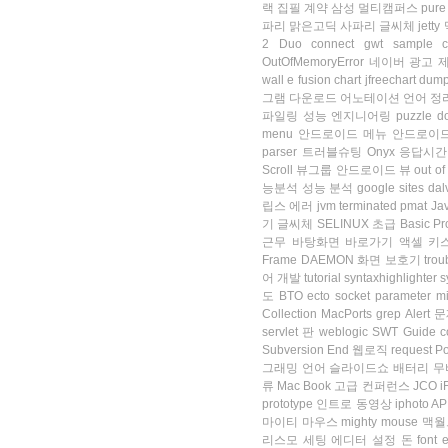
랙
집필 계약
삼성 멀티캠퍼스
pure
파리 맑은고딕
사파리 글씨체
jetty
2 Duo
connect
gwt sample
OutOfMemoryError
네이버 광고 
wall e
fusion chart
jfreechart
dump
그램 다운로드
어노테이션
언어 정
파일링
성능 엔지니어링
puzzle
d
menu
안드로이드 메뉴
안드로이드
parser
트러블슈팅
Onyx
응답시간
Scroll
뷰그룹
안드로이드 뷰
out o
능분석
성능 분석
google sites
dal
립스 에러
jvm terminated
pmat
Ja
기
글씨체
SELINUX
초급
Basic
Pro
근무
바탕화면 바로가기
액셀
키
Frame
DAEMON
화면 보호기
trou
어 개발
tutorial
syntaxhighlighter
s
도
BTO
ecto
socket
parameter
m
Collection
MacPorts
grep
Alert
문
servlet
판
weblogic
SWT
Guide
c
Subversion
End
웹로직
request
Po
그래밍 언어
슬라이드쇼
배터리
무
류
Mac Book
고급
컨퍼런스
JCO
i
prototype
인트로 동영상
iphoto
AP
마이티 마우스
mighty mouse
맥월
리스모
세팅
에디터
설정
돈
font
e