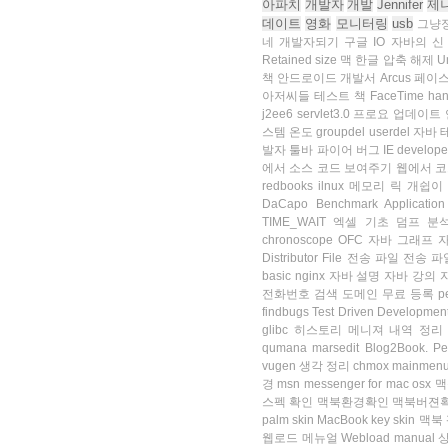
아파치
개발자
개발
Jennifer
제
데이트
영화
모니터링
usb
그냥
네
개발자되기
구글 IO
자바의 신
Retained size
맥 한글 압축 해제
U
책
안드로이드 개발서
Arcus
페이
아저씨들
테스트 책
FaceTime
ha
j2ee6
servlet3.0
프로요 업데이트
스템 온도
groupdel
userdel
자바 
발자 툴바
파이어 버그
IE develope
에서 소스 코드 보여주기
웹에서 
redbooks
ilnux
메모리 릭
개쉽이
DaCapo Benchmark
Applicatio
TIME_WAIT
엑셀 기초
덤프 분
chronoscope
OFC
자바 그래프
Distributor
File 전송
파일 전송
파
basic
nginx
자바 설명
자바 강의
전화번호 검색
도메인 무료 등록
p
findbugs
Test Driven Developmen
glibc
히스토리 메니져
내역 정리
qumana
marsedit
Blog2Book.
Pe
vugen
생각 정리
chmox
mainmen
경
msn messenger for mac osx
맥
스펙 확인
맥북환경확인
맥북버젼
palm skin
MacBook key skin
맥북
웹로드 메뉴얼
Webload manual