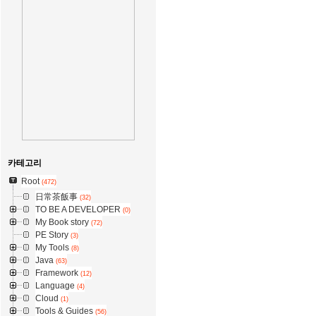
카테고리
Root
(472)
日常茶飯事
(32)
TO BE A DEVELOPER
(0)
My Book story
(72)
PE Story
(3)
My Tools
(8)
Java
(63)
Framework
(12)
Language
(4)
Cloud
(1)
Tools & Guides
(56)