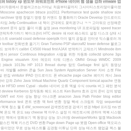
니퍼
tistory
xp
윈도우
파워포인트
iPhone
네이버
웹
샘플
강좌
vmware
업
정리차원에서
돈벌려고쓰는거아님
처음부터끝까지
그사이티스토리많이좋아졌
Moscone
apachecon
btrace
jco2011
Performance test guide
shallow size
narchiver
명령 창열기
명령 창
커맨드 창
통화하기
Oracle Develop
안드로이드
스타임
Jetty Continuation
내 책이 군대에도 꽂히겠구나 ㅋㅋ
고마워요 선정해준
ndcent 문자 설정
폴더 이름 설정
java monitoring
UI 프로파일링
speed tracer
연락처추가하기
북마크관리
HTC desire
쇄
root 패스워드 설정
디스크 상태
시
테스트
useradd
coast defense
openjdk
마이 엘지 공칠공
인터넷 익스플로러 개
r toolbar
전화번호 옮기기
Gran Turismo PSP
starcraft2 tower defense
블로그
코드 보여주기
calibri
CX500
Head first AJAX
번역하기
교재쓰기
Mindnode
ibm
젠서
jensor
Continous Integration
사람을 위한 자동화
collectd
iphone 3gs
n Engine
visualvm
자바 메모리
타워 디펜스
OMNI Group
WWDC 2009
석
jstack
1013tu
HP 1013
thread dump
탐킷
Garbage first
설치 동영상
자바 개발툴
admin 콘솔
Sun Java System Application Server
자바 소켓
File
일 편집
vimtutor
IPAD
안드로이드 폰
ehcache
page cache
페이지 캐시
Java
자바 강좌
Zoho
Java Virtual Machine
Quartz Component
tomcat apache 연동
e.kr
HFSD
omni
Cypal - studio
네이버 오류
엑셀 수식
counta
버그 패턴 분석
t
deview
Kerberos
창작동화
헤드 퍼스트
Ken Burns 효과
강의 준비
강의 방법
GWT ext
자바 성능 향상
아나크론
anacron
Java Path Finder
blog editor
rformance test
폰트 변환
맥 font 변환
정말 빡세
스크립트 작업
sequential
u
맥북 청소
월 E
dW_screencast
검색엔진변경
검색기 변경
httpd
프리징
rss 변
북 온도
맥 온도
say cheese
맥 마우스 설정
이 매킨토시에 관하여
맥북 시스템
확인
맥에서 영화보기
맥 동영상
성능 모니터링
developerWorks
멀캠
Macbook
 팜스킨
맥북 키스킨
DVD 변환
Page down
Page up
붓캠
Open office
맥오피스
상용이었던 무료 성능 테스트툴
김경험
이튜닝
단위 성능 테스트
램업글
렉스 블