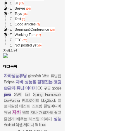
UI
(42)
Server
(36)
Toys
(76)
Test
(5)
Good articles
(5)
Seminar&Conference
(25)
Working Tips
(12)
ETC
(20)
Not posted yet
(0)
자바의신
태그목록
자바성능튜닝
glassfish
Was
튜닝팁
자바 성능을 결정짓는 코딩
Eclipse
습관과 튜닝 이야기
GC
구글
google
java
GWT
test
Spring Framework
DevPartner
안드로이드
blog2book
프
로파일링
테스트
스프링
한빛미디어
자바
튜닝
맥북
자바 개발자도 쉽고
성능
즐겁게 배우는 테스팅 이야기
Android
엑셀
세미나
맥
linux