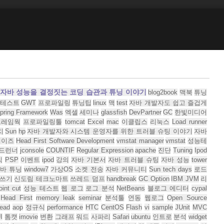
자바 성능을 결정짓는 코딩 습관과 튜닝 이야기
blog2book
맥북
튜닝
테스트
GWT
프로파일링
튜닝팁
linux
맥
test
자바 개발자도 쉽고 즐겁게
pring Framework
Was
엑셀
세미나
glassfish
DevPartner
GC
한빛미디어
프레임웍
프로파일링툴
tomcat
Excel
mac
이클립스
리눅스
Load runner
치
Sun
hp
자바 개발자와 시스템 운영자를 위한 트러블 슈팅 이야기
자바
데이즈
Head First Software Development
vmstat manager
vmstat
성능테
드런너
jconsole
COUNTIF
Regular Expression
apache
진단
Tuning
Ipod
식
PSP
이벤트
ipod
강의
자바 기본서
자바 트러블 슈팅
자바 성능
tower
바 튜닝
window7
가상OS
소켓 전송
자바 커뮤니티
Sun tech days
로드
쓰기
신도림 테크노마트
쓰레드 덤프
handbreak
GC Option
IBM JVM
리
oint cut
성능 테스트
웹 로그
로그 분석
NetBeans
블로그 에디터
cypal
Head First
memory leak
seminar
분석툴
연동
웹로그
Open Source
read
aop
정규식
performance
HTC
CentOS
Flash
vi
sample
JUnit
MVC
I
톰캣
imovie
변환
그래프
워드
사파리
Safari
ubuntu
인트로
분석
widget