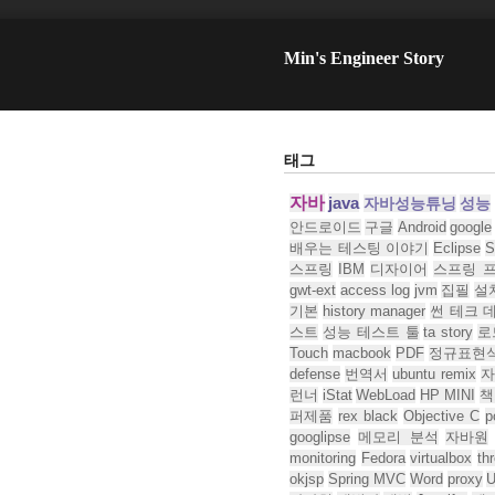
Min's Engineer Story
태그
자바
java
자바성능튜닝
성능
안드로이드
구글
Android
google
배우는 테스팅 이야기
Eclipse
S
스프링
IBM
디자이어
스프링 
gwt-ext
access log
jvm
집필
설
기본
history manager
썬 테크 
스트
성능 테스트 툴
ta story
로
Touch
macbook
PDF
정규표현
defense
번역서
ubuntu remix
자
런너
iStat
WebLoad
HP MINI
책
퍼제품
rex black
Objective C
p
googlipse
메모리 분석
자바원
monitoring
Fedora
virtualbox
th
okjsp
Spring MVC
Word
proxy
U