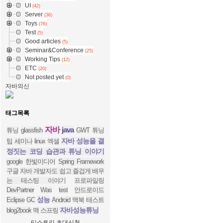
UI
(42)
Server
(36)
Toys
(76)
Test
(5)
Good articles
(5)
Seminar&Conference
(25)
Working Tips
(12)
ETC
(20)
Not posted yet
(0)
자바의신
태그목록
자바
java
튜닝
glassfish
GWT
튜닝
자바 성능을 결
팁
세미나
linux
엑셀
정짓는 코딩 습관과 튜닝 이야기
google
한빛미디어
Spring Framework
구글
자바 개발자도 쉽고 즐겁게 배우
는 테스팅 이야기
프로파일링
DevPartner
Was
test
안드로이드
성능
Eclipse
GC
Android
맥북
테스트
자바성능튜닝
blog2book
맥
스프링
티스토리 초대신청