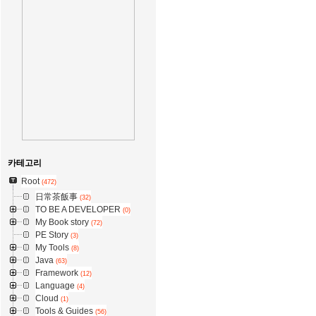
카테고리
Root
(472)
日常茶飯事
(32)
TO BE A DEVELOPER
(0)
My Book story
(72)
PE Story
(3)
My Tools
(8)
Java
(63)
Framework
(12)
Language
(4)
Cloud
(1)
Tools & Guides
(56)