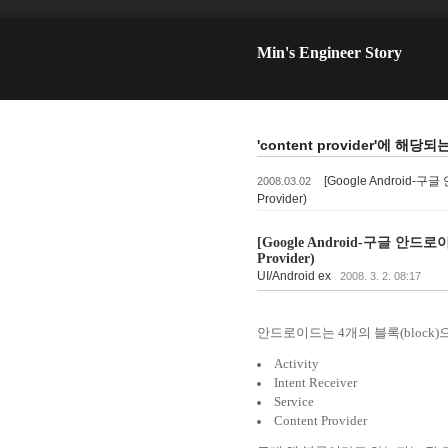
Min's Engineer Story
'content provider'에 해당되
[Google Android-구글 
2008.03.02
Provider)
[Google Android-구글 안드로이드]
Provider)
UI/Android ex
2008. 3. 2. 08:17
안드로이드는 4개의 블록(block)
Activity
Intent Receiver
Service
Content Provider