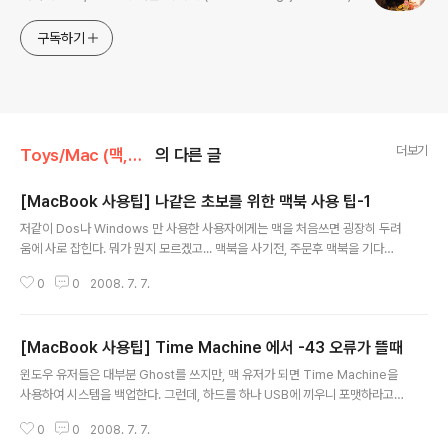
구독하기
더보기
Toys/Mac (맥,맥북)
의 다른 글
[MacBook 사용팁] 나같은 초보를 위한 맥북 사용 팁-1
글 내용
저같이 Dos나 Windows 만 사용한 사용자에게는 맥을 처음쓰면 굉장히 두려
움에 사로 잡힌다. 뭐가 뭔지 모르겠고... 맥북을 사기전, 주문후 맥북을 기다릴
때, 맥북을 산 이후에 가장 먼저 해야 하는 것은 공부다. ㅋㅋㅋ http://cafe.na
0
0
2008. 7. 7.
ver.com/ArticleList.nhn?search.clubid=12175294&search.menui
d=73&search.boardtype=L 위의 링크에있는 맥북 사용자 모임에 있는 초
보자를 위한 기초 강좌를 읽어보면, 보다 쉽게 배울 수 있다. 나 같은 사람에게
[MacBook 사용팁] Time Machine 에서 -43 오류가 뜰때
가장 필요한 기능들은 다음과 같다. (뭐 내가 궁금해 했던 것들이다.) - 마우스
글 내용
오른쪽 버튼은 어딨어? - Alt 키는 어딨는 거야 ? - 인터넷은 뭘루해 ? - 프로그
윈도우 유저들은 대부분 Ghost를 쓰지만, 맥 유저가 되면 Time Machine을
램은 어딨고, 도대체..
사용하여 시스템을 백업한다. 그런데, 하드를 하나 USB에 끼우니 포맷하라고
해서 안하고, 다른 하드를 넣은 후 백업을 하려고하니 되질 않는다. - -; 원인이
0
0
2008. 7. 7.
뭔가 찾아보니... 시스템 설정에서 Time Machine에서 사용할 하드 디스크를