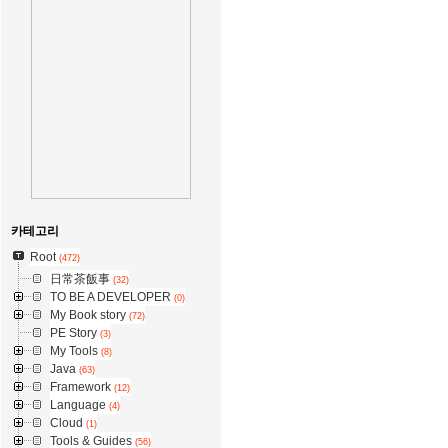
카테고리
Root
(472)
日常茶飯事
(32)
TO BE A DEVELOPER
(0)
My Book story
(72)
PE Story
(3)
My Tools
(8)
Java
(63)
Framework
(12)
Language
(4)
Cloud
(1)
Tools & Guides
(56)