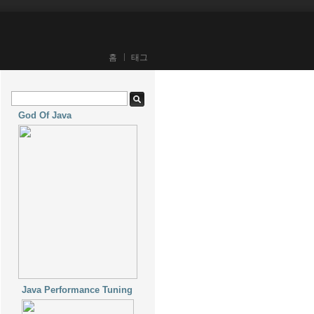
홈
태그
God Of Java
Java Performance Tuning