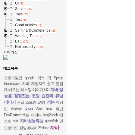
UI
(42)
Server
(36)
Toys
(76)
Test
(5)
Good articles
(5)
Seminar&Conference
(25)
Working Tips
(12)
ETC
(20)
Not posted yet
(0)
자바의신
태그목록
프로파일링
google
맥북
맥
Spring
Framework
자바 개발자도 쉽고 즐겁
자바 성
게 배우는 테스팅 이야기
GC
능을 결정짓는 코딩 습관과 튜닝
이야기
성능
구글
스프링
GWT
튜닝
java
팁
Android
Was
linux
튜닝
DevPartner
엑셀
세미나
blog2book
테
자바성능튜닝
스트
test
glassfish
안
자바
드로이드
한빛미디어
Eclipse