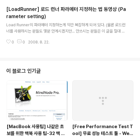
테스트 툴에서는 리턴 코드(HTTP Return code)가 200이면 정상적으로 처
[LoadRunner] 로드 런너 파라메터 지정하는 법 동영상 (Pa
리했다고 간주하기 때문에, 오류 메시지를 보여주는 화면을 개발해 놓았다면 실
제 오류가 발생한다고 하더라도 정상적으로 조회되었다고 간주해 버린다. 예를
rameter setting)
글 내용
들어 구글에서 "자바 성능을 결정짓는 코딩 습관과 튜닝 이야기"라고 조회를 ..
Load Runner의 파라메터 지정하는게 약간 복잡하게 되어 있다. (물론 로드런
너를 사용하시는 분들도 몇분 안계시겠지만... 안쓰시는 분들은 이 글을 절대 볼
필요가 없다.) 그 설명을 동영상으로 보실분은 아래 링크를 클릭하시면 된다. 굉
0
0
2008. 8. 22.
장히 자세히 설명되어 있긴 하지만, 영어로 되어 있어서 영어 울렁증이 있는 분
은 조심하시구요. http://motevich.blogspot.com/2008/06/loadrunne
r-video-tutorial-parameter-1.html 다른 설명은 각설하고... Sequentia
l, Random, Unique 요렇게 세가지 옵션이 있다. 각각에 대해서 알아보면 Se
quential : 각 Vuser 별 1번부터 사용한다. 쫑이 날 수도 있다. Random : 각
이 블로그 인기글
Vus..
[MacBook 사용팁] 나같은 초
[Free Performance Test T
보를 위한 맥북 사용 팁-32 맥 사
ool] 무료 성능 테스트 툴 - Web