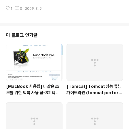
떤 Thread가 뭔 짓을 하고 있는지를 보려면 Thread dump를 보면 된다. 자
1
0
2009. 3. 9.
바는 기본적으로 Thread dump를 제공하기 위해서 jstack이라는 명령어(프
로그램)을 제공하며 자세한 설명이 필요한 분은 아래의 설명을 보기 바란다. htt
p://java.sun.com/j2se/1.5.0/docs/tooldocs/share/jstack.html htt
p://java.sun.com/javase/6/docs/technotes/tools/share/jstack.ht
ml 만약 JDK 버전이 5.0이면 Jstack pid JDK 버전이 6..
이 블로그 인기글
[MacBook 사용팁] 나같은 초
[Tomcat] Tomcat 성능 튜닝
보를 위한 맥북 사용 팁-32 맥 사
가이드라인 (tomcat perform
용자를 위한 무료 Mind map 툴
ance tuning)