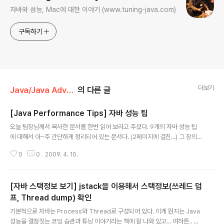
자바와 성능, Mac에 대한 이야기 (www.tuning-java.com)
구독하기
더보기
Java/Java Advanced
의 다른 글
[Java Performance Tips] 자바 성능 팁
글 내용
오늘 팀장님께서 복사한 문서를 한번 읽어 보라고 주셨다. 9개의 자바 성능 팁
에 대해서 아~주 간단하게 정리되어 있는 문서다. (2페이지에 걸친...) 그 장의
첫번째 구문에는 Michael A. Jackson 이라는 할아버지가 쓴 글귀가 있다. T
0
0
2009. 4. 10.
he First Rule of Optimization : Don't do it The Second Rule of Opti
mization (for experts only) : Don't do it yet. 이 문서가 언제 쓴 문서인
지는 모르겠지만.... 이 글귀는 약간 이해는 안된다. ^^; Tip #1 : Object creat
[자바 스택정보 보기] jstack을 이용해서 스택정보(쓰레드 덤
ion is bad Tip #2 : static is good ==> I don't think so 다. Tip #3 : Ta
ble s..
프, Thread dump) 확인
글 내용
기본적으로 자바는 Process와 Thread로 구성되어 있다. 이게 뭔지는 Java
성능을 결정짓는 코딩 습관과 튜닝 이야기라는 책에 잘 나와 있고... 여하튼.. 어