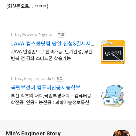
(회삿돈으로... ㅋㅋㅋ)
http://www.컴스쿨.com
광고
JAVA 컴스쿨닷컴 당일 신청&결제시
기프티콘!
JAVA 인강만으로 합격가능, 단기완성, 무한
반복 전 강좌 스마트폰 학습가능
https://ce.pknu.ac.kr/
광고
국립부경대 컴퓨터인공지능학부
부산 최초의 대학,국립부경대학 - 컴퓨터공
학전공, 인공지능전공 : 과학기술정보통신부
소프트웨어중심대학 187억 선정
로그 정보
Min's Engineer Story