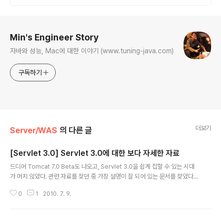
로그 정보
Min's Engineer Story
자바와 성능, Mac에 대한 이야기 (www.tuning-java.com)
구독하기
더보기
Server/WAS
의 다른 글
[Servlet 3.0] Servlet 3.0에 대한 보다 자세한 자료
글 내용
드디어 Tomcat 7.0 Beta도 나오고, Servlet 3.0을 쉽게 접할 수 있는 시대
가 머지 않았다. 관련 자료를 찾던 중 가장 설명이 잘 되어 있는 문서를 찾았다.
작년 자바원에서 이미 자세히 설명해 놓았네... http://weblogs.java.net/blo
0
1
2010. 7. 9.
g/mode/servlet3.0/servlet3.0-javaone09.pdf 자바 기반의 웹 개발하
신다면 꼭 한번은 읽어 보시길...