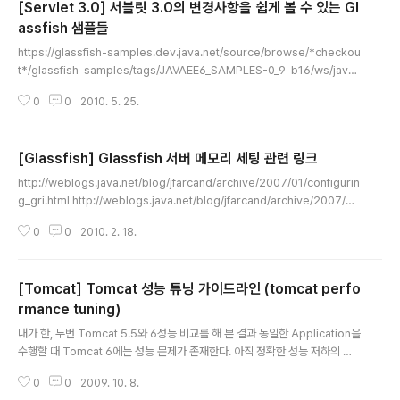
[Servlet 3.0] 서블릿 3.0의 변경사항을 쉽게 볼 수 있는 Gl
assfish 샘플들
글 내용
https://glassfish-samples.dev.java.net/source/browse/*checkou
t*/glassfish-samples/tags/JAVAEE6_SAMPLES-0_9-b16/ws/java
ee6/docs/list.html 링크를 보면 J2EE 6와 Servlet 3.0의 달라진 점들을
0
0
2010. 5. 25.
볼 수 있다. 좀더 뒤져보니 실제 소스는 https://glassfish-samples.dev.ja
va.net/files/documents/4742/146034/javaee6-samples-1.0-b03
-installer.jar 로 다운로드 하면 된다. ^^; 해당 파일을 다운 받아서 java -jar j
[Glassfish] Glassfish 서버 메모리 세팅 관련 링크
avaee6-samples-1.0-b03-installer.jar 를 커맨드 창에서 수행하면 된
글 내용
다..
http://weblogs.java.net/blog/jfarcand/archive/2007/01/configurin
g_gri.html http://weblogs.java.net/blog/jfarcand/archive/2007/0
3/configuring_gri_2.html http://www.spec.org/jAppServer2004/r
0
0
2010. 2. 18.
esults/res2008q4/jAppServer2004-20081008-00118.txt 뭔 메모
리를 다 2G 이상 잡고 시작한대냐?
[Tomcat] Tomcat 성능 튜닝 가이드라인 (tomcat perfo
rmance tuning)
글 내용
내가 한, 두번 Tomcat 5.5와 6성능 비교를 해 본 결과 동일한 Application을
수행할 때 Tomcat 6에는 성능 문제가 존재한다. 아직 정확한 성능 저하의 원
인을 밝히진 못했지만, TPS 상으로 적어도 10~20% 정도 저하된다. 어느정도
0
0
2009. 10. 8.
Tomcat 6의 성능이 안정화 될 때까지는 쓰지 않는 것을 권장한다. 참고로 아