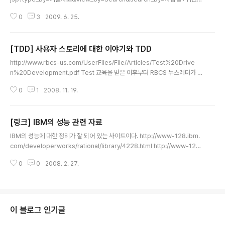
+자동화&S_TACT=105AGX55&S_CMP=EDU 책 쓰면서 알게된 사람을
0
3
2009. 6. 25.
위한 자동화 시리즈. 지금이라도 알게되어서 다행이다. 지속적인 통합이나 테스
트에 대하여 관심있는 분이라면 꼭한번 읽어봐야하는 주옥같은 자동화에 대한
내용들이다.
[TDD] 사용자 스토리에 대한 이야기와 TDD
글 내용
http://www.rbcs-us.com/UserFiles/File/Articles/Test%20Drive
n%20Development.pdf Test 교육을 받은 이후부터 RBCS 뉴스레터가 메
일로 오는데, TDD에 대한 좋은 글이 있어 링크를 올린다. 항상 이야기하지만,
0
1
2008. 11. 19.
이런 글의 단점은 영어라는거 ~~~. (근데 문장이 그리 읽기 어려운 내용은 아니
랍니다. ^^) 혹시나 해서, TDD가 뭐가 뭔지 잘 모르시는 분들을 위해서... TDD
란 코드를 만들고 테스트를 하는게 아니라, 테스트 코드를 먼저 맹글고, 운영될
[링크] IBM의 성능 관련 자료
코드를 만드는 개발 방식의 하나입니다. (자세한건 현재 쓰고 있는 Blog2Boo
글 내용
k 테스트 책에 설명해 놓겠습니다. ^^)
IBM의 성능에 대한 정리가 잘 되어 있는 사이트이다. http://www-128.ibm.
com/developerworks/rational/library/4228.html http://www-128.i
bm.com/developerworks/rational/library/4169.html 아래 내용이 젤
0
0
2008. 2. 27.
중요 http://www-128.ibm.com/developerworks/rational/library/42
57.html 좋군...
이 블로그 인기글