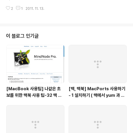
옮긴 이후에 운이 좋아서 작년에 이어 여차저차해서 ApacheCon이라는 해외
2
1
2011. 11. 13.
컨퍼런스에 참석하게 되었다. 올해는 밴쿠버에서 열렸고, Westin Bayshore
라는 호텔(다운타운에서 20분은 걸어야 하는… 하지만 전망은 좋은)에서 진행
했다. 벤쿠버에 4~5년전에 와이프랑 왔었기 때문에 여기저기 여행은 하지 않았
다. 전반적인 분위기 : 전반적으로 그들만의 리그라는 생각이 많이 들었다. 여기
서 그들은 Committer들과 영어 잘하는 (?) 사람들을 말한다. 컨퍼런스에 두번
이 블로그 인기글
째이지만, 보통 동양사람들에게는 안면이 트이지 않는한 말을 잘 걸지 않고, 엄
청..
[MacBook 사용팁] 나같은 초
[맥, 맥북] MacPorts 사용하기
보를 위한 맥북 사용 팁-32 맥 사
- 1 설치하기 ( 맥에서 yum 과 같
용자를 위한 무료 Mind map 툴
이 사용하는 툴)