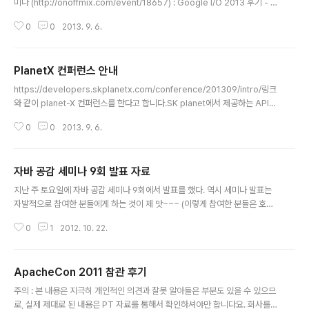
미나 (http://onoffmix.com/event/18657) : Google I/O 2013 후기 - 1
0/13(일) 스프링 캠프 (http://springcamp.ksug.org/) : about JDK8- 1
0
0
2013. 9. 6.
0/14(월) Deview (http://deview.kr/2013/detail.nhn?topicSeq=15) :
프로그래머로 산다는 것 저자들과 공동 발표 시간 되시는 분들 많은 참석 바라
겠습니다.
PlanetX 컨퍼런스 안내
글 내용
https://developers.skplanetx.com/conference/201309/intro/링크
와 같이 planet-X 컨퍼런스를 한다고 합니다.SK planet에서 제공하는 API를
어떻게 활용하는지를 공유하는 자리라고 보시면 되겠습니다. 시간 되시는 분들
0
0
2013. 9. 6.
은 신청하셔요 ~~~
자바 공감 세미나 9회 발표 자료
글 내용
지난 주 토요일에 자바 공감 세미나 9회에서 발표를 했다. 역시 세미나 발표는
자발적으로 참여한 분들에게 하는 것이 제 맛~~~ (이렇게 참여한 분들은 호응
도도 매우 높다.)내가 발표한 자료는 아래 링크를 참조하면 된다.http://prezi.c
0
1
2012. 10. 22.
om/kwhudvwvksxo/useful-tools-for-java-developer/ 동영상도 찍
었는데, 그건 공감 세미나에서 알아서 공유할 듯... 언제 어떻게 어디서 공유하는
지는 나도 잘 모름 !!
ApacheCon 2011 참관 후기
글 내용
주의 : 본 내용은 지극히 개인적인 의견과 잘못 알아들은 부분도 있을 수 있으므
로, 실제 제대로 된 내용은 PT 자료를 통해서 확인하셔야만 합니다요. 회사를