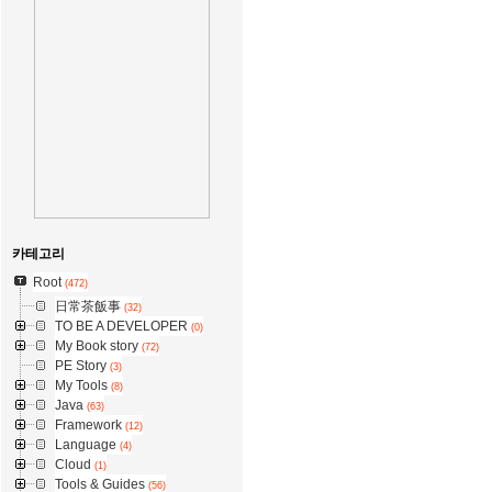
카테고리
Root
(472)
日常茶飯事
(32)
TO BE A DEVELOPER
(0)
My Book story
(72)
PE Story
(3)
My Tools
(8)
Java
(63)
Framework
(12)
Language
(4)
Cloud
(1)
Tools & Guides
(56)