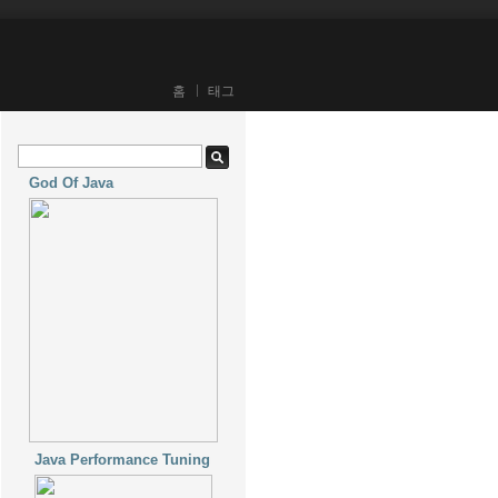
홈
태그
God Of Java
Java Performance Tuning