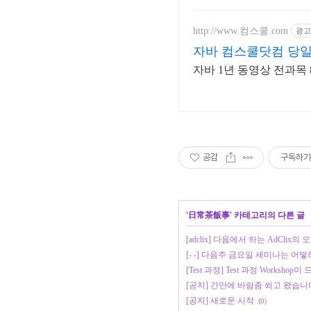
http://www.컴스쿨.com
광고
자바 컴스쿨닷컴 당일
자바 1년 동영상 전과목 8
공감
구독하기
'
日常茶飯事
' 카테고리의 다른 글
[adclix] 다음에서 하는 AdClix의
[- -] 다음주 금요일 세미나는 어떻
[Test 과정] Test 과정 Workshop
[공지] 간만에 바람좀 쐬고 왔습니
[공지] 새로운 시작
(0)