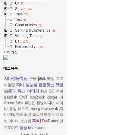
UI
(42)
Server
(36)
Toys
(76)
Test
(5)
Good articles
(5)
Seminar&Conference
(25)
Working Tips
(12)
ETC
(20)
Not posted yet
(0)
자바의신
태그목록
java
자바성능튜닝
구글
엑셀
프로
자바 성능을 결정짓는 코딩
파일링
습관과 튜닝 이야기
linux
GC
맥북
glassfish
GWT
blog2book
google
맥
Android
Was
튜닝팁
한빛미디어
세미
나
튜닝
테스트
Spring Framework
자
바 개발자도 쉽고 즐겁게 배우는 테스
자바
팅 이야기
스프링
DevPartner
안
성능
드로이드
test
Eclipse
티스토리 초대신청