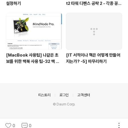
설정하기
t2 타워 디펜스 공략 2 - 각종 꽁수
들
[MacBook 사용팁] 나같은 초
[IT 서적이나 책은 어떻게 만들어
보를 위한 맥북 사용 팁-32 맥 사
지는가? -5] 마무리하기
용자를 위한 무료 Mind map 툴
의안내
티스토리
로그인
고객센터
© Daum Corp.
0
0