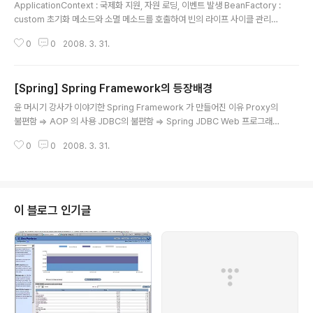
분 위에 있는 singleton과 prototype을 사용한다고 한다.
ApplicationContext : 국제화 지원, 자원 로딩, 이벤트 발생 BeanFactory :
custom 초기화 메소드와 소멸 메소드를 호출하여 빈의 라이프 사이클 관리가
가능하다. ApplicationContext = BeanFactory + 이벤트 메커니즘. 그러
0
0
2008. 3. 31.
므로, 이벤트 처리를 위해서는 ApplicationContext 를 사용하여 Bean을 생
성한다. Bean의 life cycle. Bean 의 내부 초기화 메소드 호출 -> 커스텀 초
기화 메소드 -> 작업 -> 커스텀 소멸자 -> 내부 소멸자 -> 소멸 단 내부 초기화
[Spring] Spring Framework의 등장배경
와 소멸자 메소드는 건드리지 않는 것이 좋다. 만약 ApplicationContext 의
글 내용
경우가 된다면 나머지는 동일하고, 작업 부분에 이벤트 처리가 추가된다고 생각
윤 머시기 강사가 이야기한 Spring Framework 가 만들어진 이유 Proxy의
하면..
불편함 => AOP 의 사용 JDBC의 불편함 => Spring JDBC Web 프로그래밍
의 불편함 => Spring MVC 기타 등등의 지금까지 Java 기반의 프로젝트를 하
0
0
2008. 3. 31.
면서 불편한 점에 대해서 보완을 하기 위해서 만들어 졌다고 한다.
이 블로그 인기글