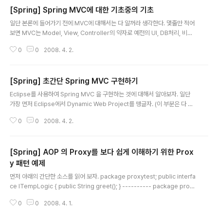
[Spring] Spring MVC에 대한 기초중의 기초
글 내용
일단 본론에 들어가기 전에 MVC에 대해서는 다 알꺼라 생각한다. 몇줄만 적어
보면 MVC는 Model, View, Controller의 약자로 예전의 UI, DB처리, 비즈
니스 로직을 하나의 클래스나 파일에서 처리하던 것을 분리하는 것을 말한다.
0
0
2008. 4. 2.
간단하게 몇줄만 적었다. ㅋㅋ 그럼 Spring MVC 프레임웍에서 어떻게 사용자
요청이 처리되는지 알아보자. 1. 사용자의 요청이 오면 DispatcherServlet이
라는 것이 받는다. 얘를 앞단 중계자라는 의미로 Front Controller라고 부른
[Spring] 초간단 Spring MVC 구현하기
다. 2. 받은 것을 뭔가 매핑이 되어 있는 곳에서 적절한걸 찾아서 다른 곳으로 전
글 내용
달한다. 이 것을 핸들러라고 한다. 3. 전달 받은 데이터를 기반으로 DB에서 데
Eclipse를 사용하여 Spring MVC 을 구현하는 것에 대해서 알아보자. 일단
이터를 얻어온 다음에 ModelAndView라는..
가장 먼저 Eclipse에서 Dynamic Web Project를 맹글자. (이 부분은 다 알
고 있으리라 생각하고 패쑤~~) 그 다음 맹글어진 프로젝트에서 WebContent
0
0
2008. 4. 2.
s 밑에 있는 web.xml을 열자. web.xml 파일의 태그 위에 아래의 내용을 복
사하여 붙이자. ---------------------------------------------------
---------------- action org.springframework.web.servlet.Dispat
[Spring] AOP 의 Proxy를 보다 쉽게 이해하기 위한 Prox
cherServlet contextConfigLocation /WEB-INF/action-servlet001.
xml 1 action *.do ----..
y 패턴 예제
글 내용
먼저 아래의 간단한 소스를 읽어 보자. package proxytest; public interfa
ce ITempLogic { public String greet(); } ---------- package proxy
test; public class TempLogicImpl implements ITempLogic { publi
0
0
2008. 4. 1.
c String greet() { return "Hi"; } } ---------- package proxytest; pu
blic class TempLogicProxy implements ITempLogic { private ITe