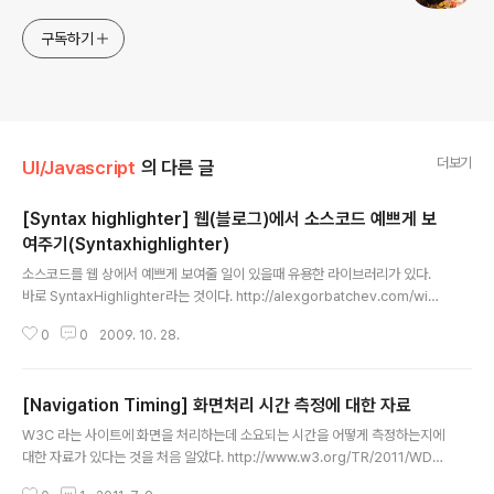
구독하기
더보기
UI/Javascript
의 다른 글
[Syntax highlighter] 웹(블로그)에서 소스코드 예쁘게 보
여주기(Syntaxhighlighter)
글 내용
소스코드를 웹 상에서 예쁘게 보여줄 일이 있을때 유용한 라이브러리가 있다.
바로 SyntaxHighlighter라는 것이다. http://alexgorbatchev.com/wiki/
SyntaxHighlighter 위의 URL에서 필요한 설명과 파일을 다운로드 하면 된
0
0
2009. 10. 28.
다. 관련 파일들(js 파일과 css파일들, 그리고 swf(클립보드용 flash파일))을
다운로드해서 특정 위치에 넣어 놓고, 아래와 같이 소스에 추가하면 된다. 여기
서 나는 eclipse 테마를 적용하기 위해서 저렇게 지정했고, 기본 테마를 쓰고
[Navigation Timing] 화면처리 시간 측정에 대한 자료
싶다면, 네번째 줄에 있는 주석을 제거하고, 그 아래줄을 주석처리하면 된다. 참
글 내용
고로 shCore.js 파일은 다른 js나 css보다 위에 있어야 한다. (되도록이면 위
W3C 라는 사이트에 화면을 처리하는데 소요되는 시간을 어떻게 측정하는지에
의 순서를 따라주기 바란다.) ..
대한 자료가 있다는 것을 처음 알았다. http://www.w3.org/TR/2011/WD-
navigation-timing-20110111/ 중간에 그림만 봐도 큰 도움이 될 듯...