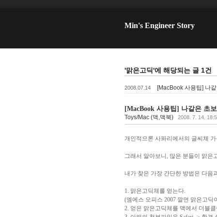
Min's Engineer Story
'맑은고딕'에 해당되는 글 1건
[MacBook 사용팁] 
2008.07.14
[MacBook 사용팁] 나같은 
Toys/Mac (맥,맥북)
2008. 7. 14. 18:
개인적으론 사퐈리에서의 글씨체 가
그래서 알아보니, 많은 분들이 맑은
내가 찾은 가장 간단한 방법은 다음과
1. 맑은고딕체를 얻는다.
(엠에스 오피스 2007 깔면 맑은고딕
2. 얻은 맑은고딕체를 맥에서 더블