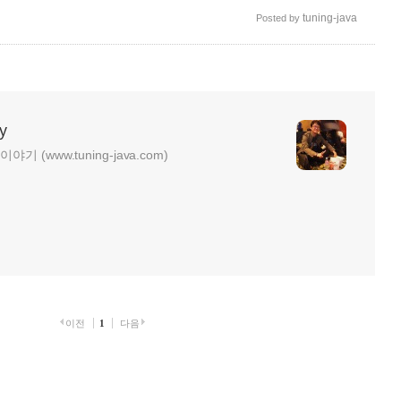
tuning-java
Posted by
y
기 (www.tuning-java.com)
이전
1
다음