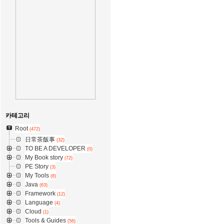
카테고리
Root
(472)
日常茶飯事
(32)
TO BE A DEVELOPER
(0)
My Book story
(72)
PE Story
(3)
My Tools
(8)
Java
(63)
Framework
(12)
Language
(4)
Cloud
(1)
Tools & Guides
(56)