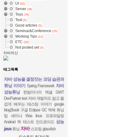
UI
(42)
Server
(36)
Toys
(76)
Test
(5)
Good articles
(5)
Seminar&Conference
(25)
Working Tips
(12)
ETC
(20)
Not posted yet
(0)
자바의신
태그목록
자바 성능을 결정짓는 코딩 습관과
튜닝 이야기
자바
Spring Framework
성능튜닝
한빛미디어
엑셀
GWT
DevPartner
test
자바 개발자도 쉽고 즐
겁게 배우는 테스팅 이야기
google
blog2book
구글
Eclipse
GC
맥북
튜닝
팁
세미나
Was
linux
프로파일링
성능
Android
맥
테스트
안드로이드
java
자바
튜닝
스프링
glassfish
티스토리 초대신청