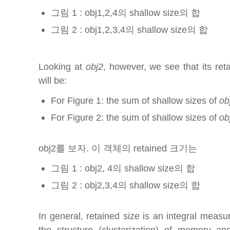
그림 1 : obj1,2,4의 shallow size의 합
그림 2 : obj1,2,3,4의 shallow size의 합
Looking at
obj2
, however, we see that its ret
will be:
For Figure 1: the sum of shallow sizes of
ob
For Figure 2: the sum of shallow sizes of
ob
obj2를 보자. 이 객체의 retained 크기는
그림 1 : obj2, 4의 shallow size의 합
그림 2 : obj2,3,4의 shallow size의 합
In general, retained size is an integral meas
the structure (clusterization) of memory 