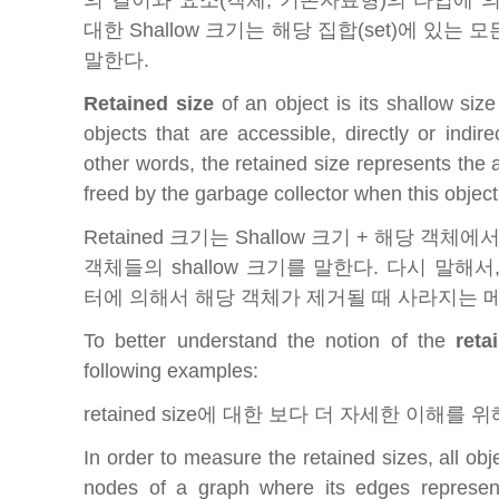
대한 Shallow 크기는 해당 집합(set)에 있는 모
말한다.
Retained size
of an object is its shallow size
objects that are accessible, directly or indire
other words, the retained size represents the
freed by the garbage collector when this object 
Retained 크기는 Shallow 크기 + 해당 
객체들의 shallow 크기를 말한다. 다시 말해서,
터에 의해서 해당 객체가 제거될 때 사라지는 
To better understand the notion of the
reta
following examples:
retained size에 대한 보다 더 자세한 이해
In order to measure the retained sizes, all ob
nodes of a graph where its edges represent