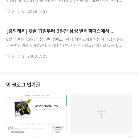
되었다. 휴가철에 강의를 계획한거 자체가 실수인듯 하다. 요즘 심신이 편치 않
은 상태라서, 오히려 잘 된 듯 하다. 9월달에 강의해 달라고 하고는 있지만, 왜이
0
0
2008. 7. 29.
리 귀찮지??? 책이나 열심히 써야지~~~ ㅋㅋ 근데, 대전은 너무 덥다~~~
[강의계획] 8월 11일부터 3일간 삼성 멀티캠퍼스에서...
글 내용
8월 11일부터 3일간 삼성 멀티캠퍼스에서 내 책을 교재로 하는 자바 성능 튜닝
과 관련된 과정이 개설된다. 분기당 한번씩 저자 직강으로만 하기로 했는데, 이
번에 해보지도 못하고 없어지는건 아닌지 모르겠다. 과정 설명은 아래 링크 참
0
2
2008. 7. 21.
조. http://www.multicampus.co.kr/education/course.do?method=
detail&classify_code=000100100000&course_code=39775 근
데, 휴가기간이라 신청한 사람이 별로 없는듯... 5명은 넘어야 과정이 개설될텐
데... - -; 괜히 과정 만들자고 했나 ???
이 블로그 인기글