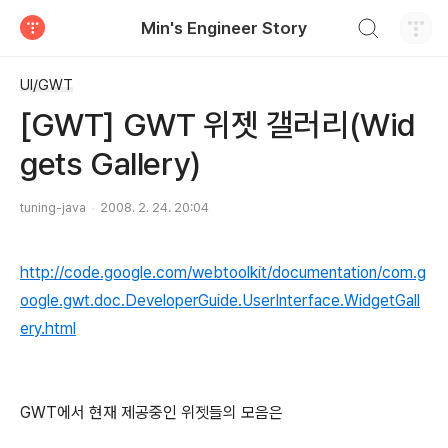
검색하기
Min's Engineer Story
티스토리
UI/GWT
[GWT] GWT 위젯 갤러리(Wid
gets Gallery)
tuning-java
2008. 2. 24. 20:04
http://code.google.com/webtoolkit/documentation/com.g
oogle.gwt.doc.DeveloperGuide.UserInterface.WidgetGall
ery.html
GWT에서 현재 제공중인 위젯들의 모음은