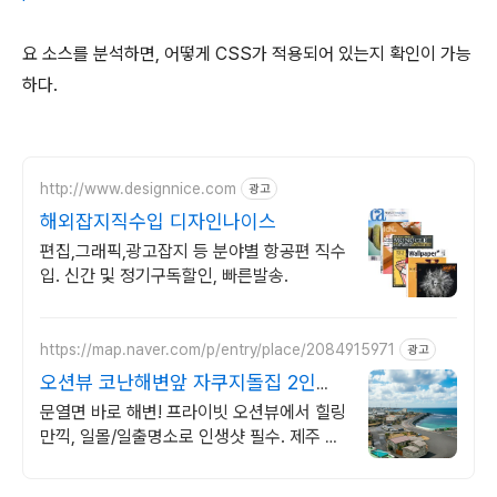
요 소스를 분석하면, 어떻게 CSS가 적용되어 있는지 확인이 가능
하다.
http://www.designnice.com
광고
해외잡지직수입 디자인나이스
편집,그래픽,광고잡지 등 분야별 항공편 직수
입. 신간 및 정기구독할인, 빠른발송.
https://map.naver.com/p/entry/place/2084915971
광고
오션뷰 코난해변앞 자쿠지돌집 2인
~10인 대가족/단체예약
문열면 바로 해변! 프라이빗 오션뷰에서 힐링
만끽, 일몰/일출명소로 인생샷 필수. 제주 감
성 예쁘다고 소문난 힐링스테이, 바배큐불멍,
스파족욕, 제주바다보러오세요