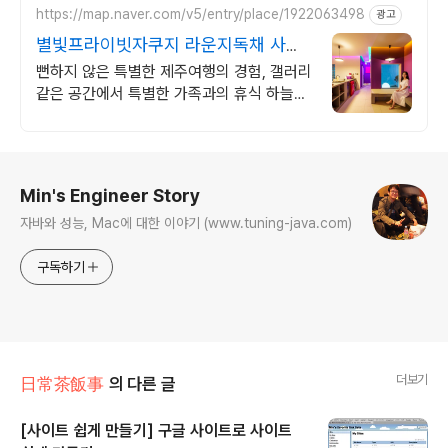
https://map.naver.com/v5/entry/place/1922063498
광고
별빛프라이빗자쿠지 라운지독채 사진
보다 더좋아요. 찐 리뷰
뻔하지 않은 특별한 제주여행의 경험, 갤러리
같은 공간에서 특별한 가족과의 휴식 하늘보
며 노천 자쿠지스파, 프리미엄 인테리어, 노
래방, 대형스크린, 넓은잔디정원
로그 정보
Min's Engineer Story
자바와 성능, Mac에 대한 이야기 (www.tuning-java.com)
구독하기
더보기
日常茶飯事
의 다른 글
[사이트 쉽게 만들기] 구글 사이트로 사이트