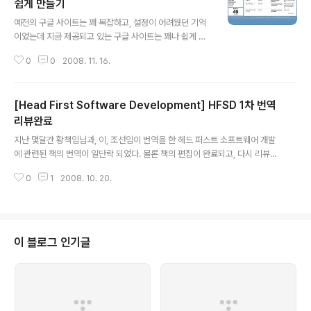
쉽게 만들기
글 내용
예전의 구글 사이트는 꽤 복잡하고, 설정이 어려웠던 기억
이었는데 지금 제공되고 있는 구글 사이트는 꽤나 쉽게 만
들 수 있다. 기본 컨셉은 HTML을 모르는 사람들이 사이트
0
0
2008. 11. 16.
를 쉽게 만드는 거란다... http://sites.google.com/sit
e/myfavoritelink/ 내가 만든 "즐겨찾기 정리"사이트는
위의 링크를 참조하기 바란다.
[Head First Software Development] HFSD 1차 번역
리뷰완료
글 내용
지난 몇달간 황책임님과, 이, 조선임이 번역을 한 헤드 퍼스트 소프트웨어 개발
에 관련된 책의 번역이 일단락 되었다. 물론 책의 편집이 완료되고, 다시 리뷰하
려면 한 두달정도는 더 걸리겠지만, 지금 상황에서는 올해 내로는 나오지 않을
0
1
2008. 10. 20.
까? 그동안 헤드 퍼스트 책은 몇권 봐 왔지만, 필요한 부분들만 봐와서, 제대로
읽은 적은 없었다. 이번에 번역 리뷰해 주면서 제대로 한번 봤는데, 정말 잘 만든
책이다. 지난주에 황책임님과 썬 테크데이에서 만나서 이야기를 했는데, 황책임
님이 이런 이야기를 했다. "IT 책을 어떻게 이렇게 다음장에 대한 내용이 궁금하
도록 만들 수 있을까? 그렇다고, 남는게 없는 것도 아니고, 중요한 사항에 대해
이 블로그 인기글
서는 머리에 자동으로 숙지가 되는..." 우리나라에서 나온 책도 이러한 내용의 책
들이..