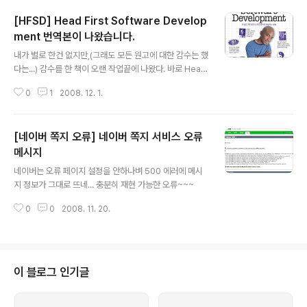
[HFSD] Head First Software Develop
ment 번역본이 나왔습니다.
글 내용
내가 별로 한건 없지만,(그래도 모든 원고에 대한 감수는 했
다는...) 감수를 한 책이 오랜 작업끝에 나왔다. 바로 Head
First Software Development : 더 쉽고 재미있게 소프
0
1
2008. 12. 1.
트웨어를 개발하는 방법. 황책임님, 정룡, 재혁 고생하셨습
니다. 기회되는 분들은 이 책을 한번 보기 바란다. 여러 교
재를 감수해 봤지만, 이렇게 감수하면서 재미있게 한 적도
[네이버 쪽지 오류] 네이버 쪽지 서비스 오류
없는 것 같다. 몇권 줄지 모르겠는데... 책 나오면 누구 한권
드릴까? ^^;
메시지
글 내용
네이버는 오류 페이지 설정을 안하나벼 500 에러에 메시
지 정보가 그대로 뜨네... 충분히 재현 가능한 오류~~~
0
0
2008. 11. 20.
이 블로그 인기글