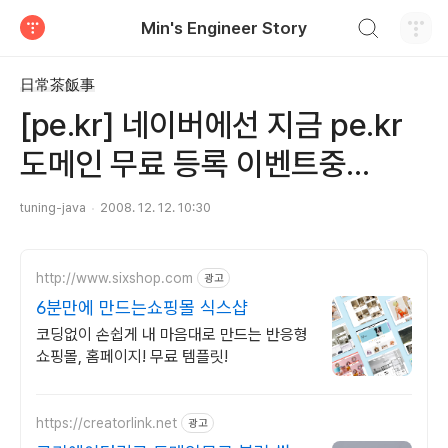
검색하기
Min's Engineer Story
티스토리
日常茶飯事
[pe.kr] 네이버에선 지금 pe.kr
도메인 무료 등록 이벤트중...
tuning-java
2008. 12. 12. 10:30
http://www.sixshop.com
광고
6분만에 만드는쇼핑몰 식스샵
코딩없이 손쉽게 내 마음대로 만드는 반응형
쇼핑몰, 홈페이지! 무료 템플릿!
https://creatorlink.net
광고