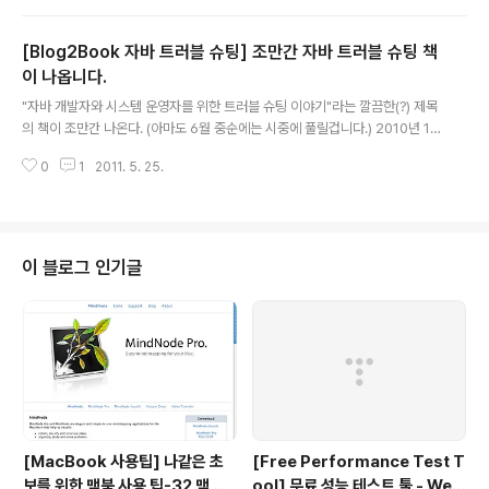
[Blog2Book 자바 트러블 슈팅] 조만간 자바 트러블 슈팅 책
이 나옵니다.
글 내용
"자바 개발자와 시스템 운영자를 위한 트러블 슈팅 이야기"라는 깔끔한(?) 제목
의 책이 조만간 나온다. (아마도 6월 중순에는 시중에 풀릴겁니다.) 2010년 1
월 3일부터 집필을 시작하여 6개월간 딴 책(안드로이드)을 쓰다가 너무 광활한
0
1
2011. 5. 25.
범위에 포기하고, 올해 1월부터 다시 정리하기 시작하여 집필한 책이다. 이번 주
말에 마지막 원고 리뷰 후 정리하면 6월 중순쯤 될 예정이다. 이 책의 구성은 다
음과 같다. - 웹 기반의 시스템의 장애 유형 - 쓰레드 문제와 해결 방법 - 메모리
문제와 해결 방법 - 진단을 위한 무료 툴들 - 많은 자바 개발자들이 취약한 리눅
스에서 리소스를 모니터링 하는 방법 - 장애 유형에 따른 진단 절차 뭐 울트라
이 블로그 인기글
킹왕짱 자바 개발자 및 자바 엔지니어는 다 알고 있는 내용이므로 보실..
[MacBook 사용팁] 나같은 초
[Free Performance Test T
보를 위한 맥북 사용 팁-32 맥 사
ool] 무료 성능 테스트 툴 - Web