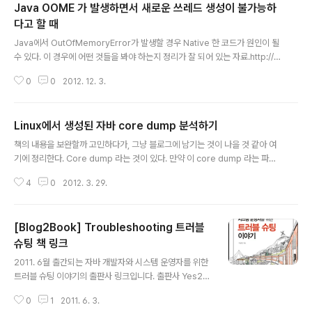
Java OOME 가 발생하면서 새로운 쓰레드 생성이 불가능하
다고 할 때
글 내용
Java에서 OutOfMemoryError가 발생할 경우 Native 한 코드가 원인이 될
수 있다. 이 경우에 어떤 것들을 봐야 하는지 정리가 잘 되어 있는 자료.http://ja
vaeesupportpatterns.blogspot.kr/2012/09/outofmemoryerror-u
0
0
2012. 12. 3.
nable-to-create-new.html한국어로 된 자료는 없으나, 내 책엔 조금 거론
은 되어 있기는 하다. http://www.yes24.com/24/goods/5209760?sc
ode=032&OzSrank=1나중에 (그럴 확률은 적지만) 이 책의 2nd Edition
Linux에서 생성된 자바 core dump 분석하기
이 나오면 이 내용들을 좀 추가 보완해야 할 듯.
글 내용
책의 내용을 보완할까 고민하다가, 그냥 블로그에 남기는 것이 나을 것 같아 여
기에 정리한다. Core dump 라는 것이 있다. 만약 이 core dump 라는 파일
을 들어본적도 없거나, 뭔지 모르는 분들은 지금까지 행복한 개발 / 운영 생활을
4
0
2012. 3. 29.
했다고 봐도 된다. 리눅스에서는 gcore라는 명령어를 사용해서 코어덤프를 남
길 수 있는데, 문제가 생겼을 때 (비 정상적으로 JVM이 죽었을 때 아무런 로그
가 없는 경우등)에는 이 코어 덤프가 한줄기 빛이 될 수 있다. JVM은 보통 그냥
[Blog2Book] Troubleshooting 트러블
죽지 않는다. hs_err_pid.log라는 파일을 남기고 죽는데 이 파일을 보면 어느
작업을 하다가 죽었는지를 확인할 수 있다. 하지만 얼마전에는 이 파일도 안남
슈팅 책 링크
글 내용
기는 문제를 만났다. 기본적으로 대부분의 서버에서는 코어 덤프를..
2011. 6월 출간되는 자바 개발자와 시스템 운영자를 위한
트러블 슈팅 이야기의 출판사 링크입니다. 출판사 Yes24
강컴 교보문고 알라딘 인터파크 리브로 반디앤루니스
0
1
2011. 6. 3.