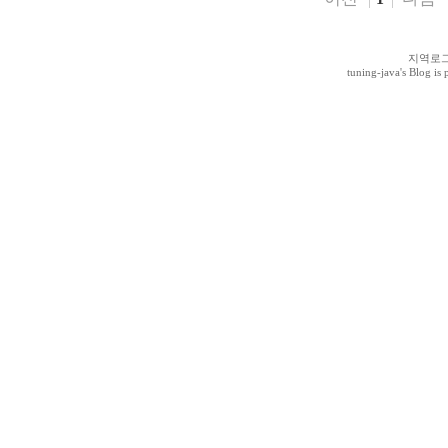
지역로
tuning-java
's Blog i