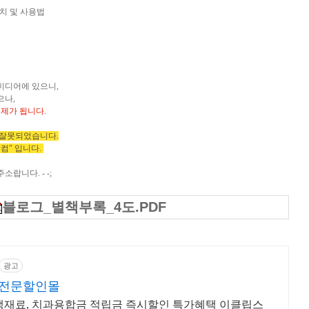
lbar설치 및 사용법
미디어에 있으니,
으나,
제가 됩니다.
 잘못되었습니다.
닷 컴" 입니다.
랍니다. - -;
블로그_별책부록_4도.PDF
광고
스전문할인몰
위생재료, 치과용합금 적립금 즉시할인 특가혜택 이클립스