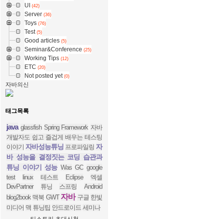
UI
(42)
Server
(36)
Toys
(76)
Test
(5)
Good articles
(5)
Seminar&Conference
(25)
Working Tips
(12)
ETC
(20)
Not posted yet
(0)
자바의신
태그목록
java
glassfish
Spring Framework
자바
개발자도 쉽고 즐겁게 배우는 테스팅
자바성능튜닝
자
이야기
프로파일링
바 성능을 결정짓는 코딩 습관과
튜닝 이야기
성능
Was
GC
google
test
linux
테스트
Eclipse
엑셀
DevPartner
튜닝
스프링
Android
자바
blog2book
맥북
GWT
구글
한빛
미디어
맥
튜닝팁
안드로이드
세미나
티스토리 초대신청