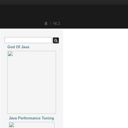
홈
태그
God Of Java
Java Performance Tuning