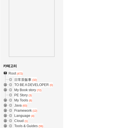
카테고리
Root
(472)
日常茶飯事
(32)
TO BE A DEVELOPER
(0)
My Book story
(72)
PE Story
(3)
My Tools
(8)
Java
(63)
Framework
(12)
Language
(4)
Cloud
(1)
Tools & Guides
(56)