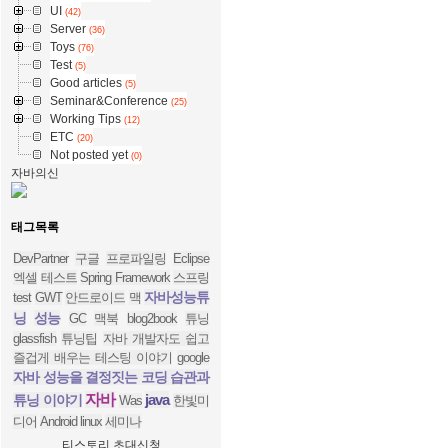
UI
(42)
Server
(36)
Toys
(76)
Test
(5)
Good articles
(5)
Seminar&Conference
(25)
Working Tips
(12)
ETC
(20)
Not posted yet
(0)
자바의신
태그목록
DevPartner
구글
프로파일링
Eclipse
엑셀
테스트
Spring Framework
스프링
자바성능튜
test
GWT
안드로이드
맥
닝
성능
GC
맥북
blog2book
튜닝
glassfish
튜닝팁
자바 개발자도 쉽고
즐겁게 배우는 테스팅 이야기
google
자바 성능을 결정짓는 코딩 습관과
자바
java
튜닝 이야기
Was
한빛미
디어
Android
linux
세미나
티스토리 초대신청