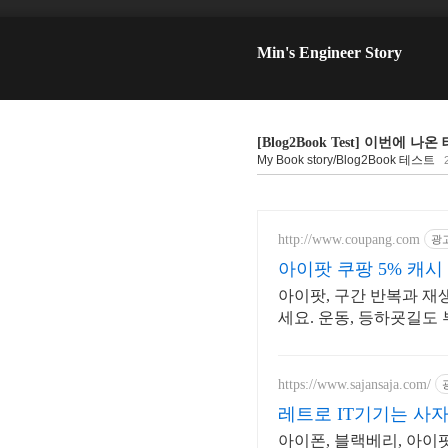
Min's Engineer Story
[Blog2Book Test] 이번
My Book story/Blog2Book 테스트
http://www.coupang.com
광
아이팟 쿠팡 5% 캐시
아이팟, 구간 반복과 재
세요. 운동, 등하굣길도
로 편리하게 만나보세요
https://www.sajansaja.com/
레트로 IT기기는 사
아이폰, 블랙베리, 아이