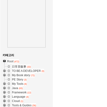
카테고리
Root
(472)
日常茶飯事
(32)
TO BE A DEVELOPER
(0)
My Book story
(72)
PE Story
(3)
My Tools
(8)
Java
(63)
Framework
(12)
Language
(4)
Cloud
(1)
Tools & Guides
(56)