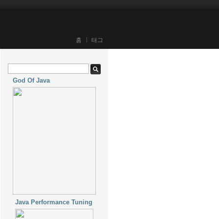
홈
태그
God Of Java
Java Performance Tuning