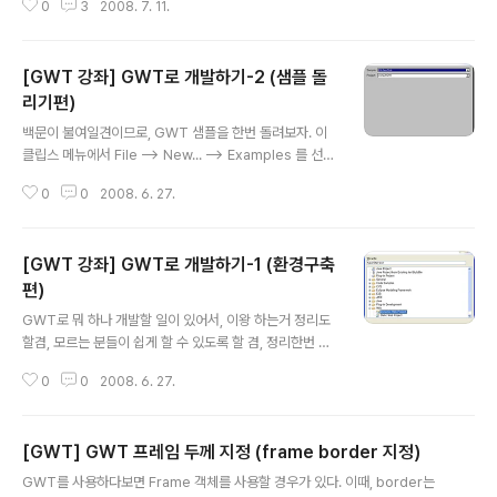
0
3
2008. 7. 11.
[GWT 강좌] GWT로 개발하기-2 (샘플 돌
리기편)
글 내용
백문이 불여일견이므로, GWT 샘플을 한번 돌려보자. 이
클립스 메뉴에서 File --> New... --> Examples 를 선
택한 다음, GWT Samples 를 선택한다. (만약 Cypal이
0
0
2008. 6. 27.
정상적으로 깔리지 않았다면, 이 목록이 나타나지 않을 것
이다.) 그 다음화면에서 다음과 같이 KitchenSink를 선택
한다. 그 다음 Finish를 누르면, 해당 프로젝트의 Java Re
[GWT 강좌] GWT로 개발하기-1 (환경구축
sources하단에 sample_src패키지가 생기고, 그 밑에
Kitchen Sink 샘플이 설치된다. 정상적으로 샘플이 저장
편)
글 내용
되었다면, 해당 프로젝트를 선택한 상태에서 오른쪽 마우
GWT로 뭐 하나 개발할 일이 있어서, 이왕 하는거 정리도
스를 클릭하고, Run As... --> Open Run Dialog... 을
할겸, 모르는 분들이 쉽게 할 수 있도록 할 겸, 정리한번 해
클릭한다. 그러면 중간에 뻘건 가방 아이콘과 함께 GWT
봅니다. 예전 안드로이드 처럼 연재가 끊길 수도 있으나, G
Hosted..
0
0
2008. 6. 27.
WT는 이미 다 알고 있는 상태라~~~. 자~ 이제 시작하기
전에 준비물을 준비하자. 1. Java JDK 1.5 이상 (http://ja
va.sun.com 에서 알아서 받으세요) 2. Eclipse 3.3 이
[GWT] GWT 프레임 두께 지정 (frame border 지정)
상에 WebTools Platform 2.0 포함된거 (이것도 http://
글 내용
www.eclipse.org 에서 알아서 받으세요.) 3. Cypal St
GWT를 사용하다보면 Frame 객체를 사용할 경우가 있다. 이때, border는