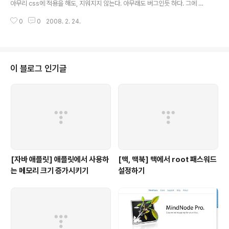
udio for GWT (요건 http://www.cypal.in/studio 에
아무리 css에 적용을 해도, 지워지지 않는다. 아무래도 버그인듯 하다. 그에 대
서 다운로드 받으면 됩니다.) 4. GWT 라이브러리 (요거는
한 해결책은 다음과 같다. com.google.gwt.user.client.DOM.setIntAttri
구글에서 GWT 라고 치면 가장..
0
0
2008. 2. 24.
bute(frame.getElement(), "frameBorder", 0); 만약 끝의 숫자를 1로 하
면, border가 나타난다.
이 블로그 인기글
[자바 애플릿] 애플릿에서 사용하
[맥, 맥북] 맥에서 root 패스워드
는 메모리 크기 증가시키기
설정하기