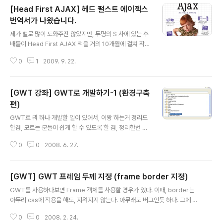
[Head First AJAX] 헤드 펄스트 에이젝스
번역서가 나왔습니다.
글 내용
제가 별로 많이 도와주진 않았지만, 두명의 S 사에 있는 후
배들이 Head First AJAX 책을 거의 10개월에 걸쳐 작업
한 번역서가 나왔습니다. 제가 감수평까지 썼지만, 표지엔
0
1
2009. 9. 22.
왜 감수자 이름이 안들어 간지는 모르는 그런 책... AJAX
에 관심 많으신 분들은 정리하는 관점에서 보시면 많은 도
움이 될 겁니다.
[GWT 강좌] GWT로 개발하기-1 (환경구축
편)
글 내용
GWT로 뭐 하나 개발할 일이 있어서, 이왕 하는거 정리도
할겸, 모르는 분들이 쉽게 할 수 있도록 할 겸, 정리한번 해
봅니다. 예전 안드로이드 처럼 연재가 끊길 수도 있으나, G
0
0
2008. 6. 27.
WT는 이미 다 알고 있는 상태라~~~. 자~ 이제 시작하기
전에 준비물을 준비하자. 1. Java JDK 1.5 이상 (http://ja
va.sun.com 에서 알아서 받으세요) 2. Eclipse 3.3 이
[GWT] GWT 프레임 두께 지정 (frame border 지정)
상에 WebTools Platform 2.0 포함된거 (이것도 http://
글 내용
www.eclipse.org 에서 알아서 받으세요.) 3. Cypal St
GWT를 사용하다보면 Frame 객체를 사용할 경우가 있다. 이때, border는
udio for GWT (요건 http://www.cypal.in/studio 에
아무리 css에 적용을 해도, 지워지지 않는다. 아무래도 버그인듯 하다. 그에 대
서 다운로드 받으면 됩니다.) 4. GWT 라이브러리 (요거는
한 해결책은 다음과 같다. com.google.gwt.user.client.DOM.setIntAttri
구글에서 GWT 라고 치면 가장..
0
0
2008. 2. 24.
bute(frame.getElement(), "frameBorder", 0); 만약 끝의 숫자를 1로 하