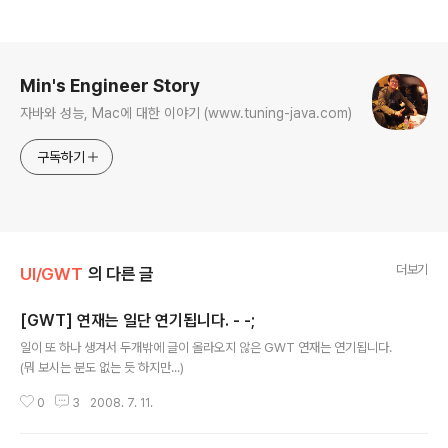
로그 정보
Min's Engineer Story
자바와 성능, Mac에 대한 이야기 (www.tuning-java.com)
구독하기
더보기
UI/GWT
의 다른 글
[GWT] 연재는 일단 연기됩니다. - -;
글 내용
일이 또 하나 생겨서 두개밖에 글이 올라오지 않은 GWT 연재는 연기됩니다.
(뭐 보시는 분도 없는 듯 하지만...)
0
3
2008. 7. 11.