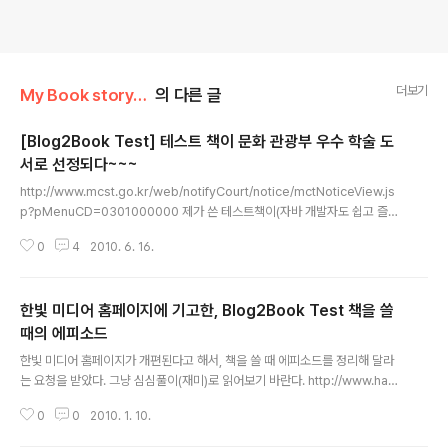
더보기
My Book story/Blog2Book 테스트
의 다른 글
[Blog2Book Test] 테스트 책이 문화 관광부 우수 학술 도
서로 선정되다~~~
글 내용
http://www.mcst.go.kr/web/notifyCourt/notice/mctNoticeView.js
p?pMenuCD=0301000000 제가 쓴 테스트책이(자바 개발자도 쉽고 즐겁
게 배우는 테스팅 이야기) 문화 관광부 우수 학술 도서로 선정되었습니다. ㅎㅎ
0
4
2010. 6. 16.
ㅎ 덕분에 2쇄 찍습니다. 감사합니다.
한빛 미디어 홈페이지에 기고한, Blog2Book Test 책을 쓸
때의 에피소드
글 내용
한빛 미디어 홈페이지가 개편된다고 해서, 책을 쓸 때 에피소드를 정리해 달라
는 요청을 받았다. 그냥 심심풀이(재미)로 읽어보기 바란다. http://www.han
b.co.kr/network/talkview.html?bi_id=1631
0
0
2010. 1. 10.