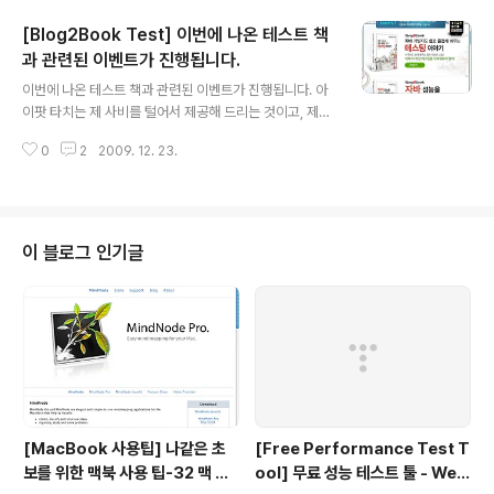
[Blog2Book Test] 이번에 나온 테스트 책
과 관련된 이벤트가 진행됩니다.
글 내용
이번에 나온 테스트 책과 관련된 이벤트가 진행됩니다. 아
이팟 타치는 제 사비를 털어서 제공해 드리는 것이고, 제가
직접 주문하여 보내드릴 예정입니다. 보통 이런 이벤트하
0
2
2009. 12. 23.
면 약간 내부의 조작이 있다고 생각할 수도 있지만, 그러한
문제를 없애기 위해서 만약 제가 잘 아는 분이 당첨되면, 그
다음 대상분에게 드릴겁니다. ㅎㅎㅎ 단 Yes24 로 구매하
실 경우에 한해서입니다. (왜냐면 제가 다니는 회사에서 매
달 Yes24 상품권을 제공해 주기 때~문에~~) 실제 링크
이 블로그 인기글
도 이제 걸렸네요. http://www.yes24.com/Event/01_
Book/2009/OT1221Hanb.aspx?CategoryNumb
er=001
[MacBook 사용팁] 나같은 초
[Free Performance Test T
보를 위한 맥북 사용 팁-32 맥 사
ool] 무료 성능 테스트 툴 - Web