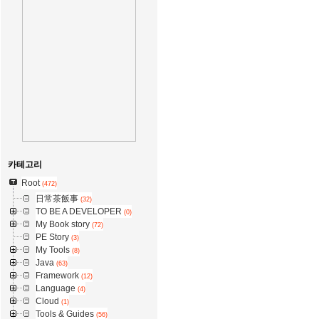
카테고리
Root
(472)
日常茶飯事
(32)
TO BE A DEVELOPER
(0)
My Book story
(72)
PE Story
(3)
My Tools
(8)
Java
(63)
Framework
(12)
Language
(4)
Cloud
(1)
Tools & Guides
(56)