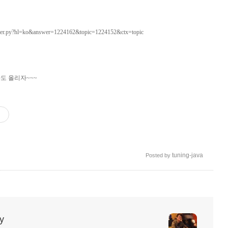
answer.py?hl=ko&answer=1224162&topic=1224152&ctx=topic
도 올리자~~~
tuning-java
Posted by
y