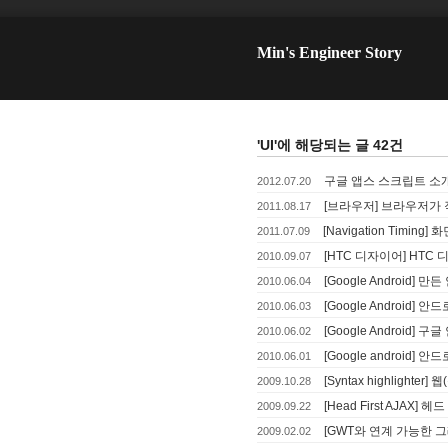
Min's Engineer Story
'UI'에 해당되는 글 42건
구글 앱스 스크립트 소
2012.07.20
[브라우저] 브라우저가 
2011.08.17
[Navigation Timi
2011.07.09
[HTC 디자이어] HTC
2010.09.07
[Google Androi
2010.06.04
[Google Android
2010.06.03
[Google Android
2010.06.02
[Google android]
2010.06.01
[Syntax highlight
2009.10.28
[Head First AJA
2009.09.22
[GWT와 연계 가능한 
2009.02.02