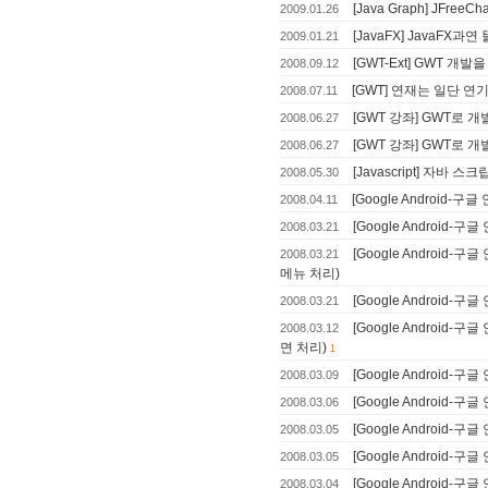
[Java Graph] JFr
2009.01.26
[JavaFX] JavaFX과연
2009.01.21
[GWT-Ext] GWT 개발
2008.09.12
[GWT] 연재는 일단 연기됩
2008.07.11
[GWT 강좌] GWT로 
2008.06.27
[GWT 강좌] GWT로 
2008.06.27
[Javascript] 자바
2008.05.30
[Google Android-
2008.04.11
[Google Android
2008.03.21
[Google Androi
2008.03.21
메뉴 처리)
[Google Android
2008.03.21
[Google Androi
2008.03.12
면 처리)
1
[Google Androi
2008.03.09
[Google Android
2008.03.06
[Google Android-
2008.03.05
[Google Androi
2008.03.05
[Google Android
2008.03.04