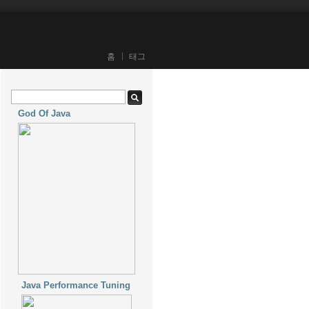
홈
태그
God Of Java
Java Performance Tuning