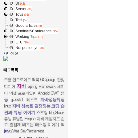
UI
(42)
Server
(36)
Toys
(76)
Test
(5)
Good articles
(5)
Seminar&Conference
(25)
Working Tips
(12)
ETC
(20)
Not posted yet
(0)
자바의신
태그목록
구글
안드로이드
맥북
GC
google
한빛
자바
미디어
Spring Framework
세미
성
나
엑셀
프로파일링
Android
GWT
능
자바성능튜닝
glassfish
테스트
자바 성능을 결정짓는 코딩 습
linux
관과 튜닝 이야기
스프링
blog2book
튜닝
튜닝팁
Eclipse
자바 개발자도 쉽
고 즐겁게 배우는 테스팅 이야기
맥
java
Was
DevPartner
test